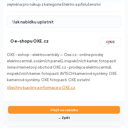
zejména pro nákup z kategorie Elektro a příslušenství.
Jak nabídku uplatnit
O e-shopu OXE.cz
OXE - eshop - elektrocentrály — Oxe.cz - online prodej
elektrocentrál, solárních panelů, inspekčních kamer, fotopastí.
Jsme internetový obchod OXE.cz - prodejce elektrocentrál,
inspekčních kamer, fotopastí. AVTECH kamerové systémy. OXE
kamerové systémy. OXE fotopasti. OXE ostatní.
Všechny kupóny a informace o OXE.cz
Přejít na nabídku
← Zpět