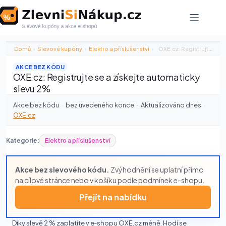
Skip
to
content
Domů
›
Slevové kupóny
›
Elektro a příslušenství
›
OXE.cz: Registrujte se a získejte automaticky…
AKCE BEZ KÓDU
OXE.cz: Registrujte se a získejte automaticky
slevu 2%
Akce bez kódu
·
bez uvedeného konce
·
Aktualizováno dnes
·
OXE.cz
Kategorie:
Elektro a příslušenství
Akce bez slevového kódu.
Zvýhodnění se uplatní přímo
na cílové stránce nebo v košíku podle podmínek e-shopu.
Přejít na nabídku
Díky slevě 2 % zaplatíte v e‑shopu OXE.cz méně. Hodí se