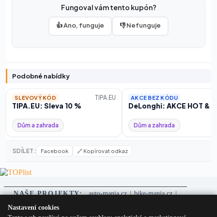
Fungoval vám tento kupón?
👍 Ano, funguje
👎 Nefunguje
Podobné nabídky
TIPA.EU
SLEVOVÝ KÓD
AKCE BEZ KÓDU
TIPA.EU: Sleva 10 %
DeLonghi: AKCE HOT & CO
Dům a zahrada
Dům a zahrada
SDÍLET:
Facebook
🔗 Kopírovat odkaz
NAŠE PROJEKTY:
auto-mania.cz
|
bike-mania.cz
|
PneuMagazín.cz
|
NejlepšíSilnice.cz
|
EkologickáAuta.cz
|
Nastavení cookies
MANGAZINE.cz
|
PojMag.cz
|
VyberOperák.cz