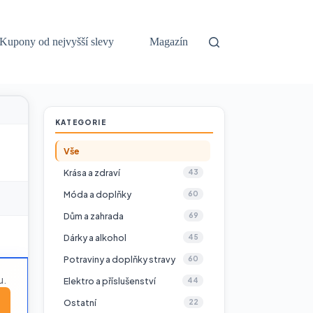
Kupony od nejvyšší slevy
Magazín
KATEGORIE
Vše
Krása a zdraví
43
Móda a doplňky
60
Dům a zahrada
69
Dárky a alkohol
45
Potraviny a doplňky stravy
60
u.
Elektro a příslušenství
44
Ostatní
22