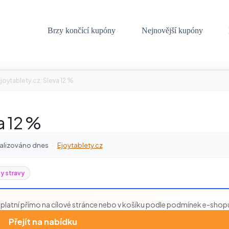
Brzy končící kupóny
Nejnovější kupóny
joytablety.cz: Sleva 12 %
a 12 %
alizováno dnes
·
Ejoytablety.cz
y stravy
platní přímo na cílové stránce nebo v košíku podle podmínek e-shop
Přejít na nabídku