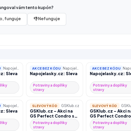
ungoval vám tento kupón?
o, funguje
👎 Nefunguje
Napojelasky.cz
Napojelasky.cz
U
AKCE BEZ KÓDU
AKCE BEZ KÓDU
z: Sleva
Napojelasky.cz: Sleva
Napojelasky.cz: Sl
lňky
Potraviny a doplňky
Potraviny a doplňky
stravy
stravy
Napojelasky.cz
GSKlub.cz
GSKlu
U
SLEVOVÝ KÓD
SLEVOVÝ KÓD
z: Sleva
GSKlub.cz – Akci na
GSKlub.cz – Akci n
GS Perfect Condro se
GS Perfect Condro
slevou 25 % při použití
slevou 25 % při pou
lňky
Potraviny a doplňky
Potraviny a doplňky
kódu
kódu
stravy
stravy