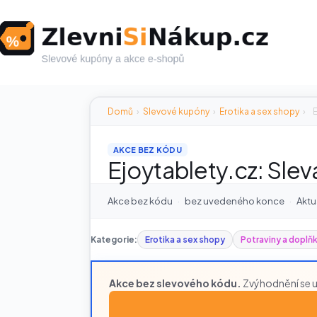
Skip
to
content
Domů
›
Slevové kupóny
›
Erotika a sex shopy
›
E
AKCE BEZ KÓDU
Ejoytablety.cz: Slev
Akce bez kódu
·
bez uvedeného konce
·
Aktu
Kategorie:
Erotika a sex shopy
Potraviny a doplňk
Akce bez slevového kódu.
Zvýhodnění se u