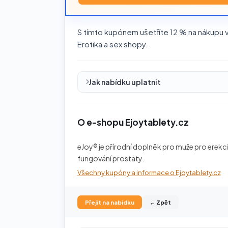
S tímto kupónem ušetříte 12 % na nákupu v 
Erotika a sex shopy.
Jak nabídku uplatnit
O e-shopu Ejoytablety.cz
eJoy® je přírodní doplněk pro muže pro erekc
fungování prostaty.
Všechny kupóny a informace o Ejoytablety.cz
Přejít na nabídku
← Zpět