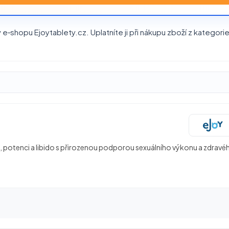
e‑shopu Ejoytablety.cz. Uplatníte ji při nákupu zboží z kategori
i, potenci a libido s přirozenou podporou sexuálního výkonu a zdravé