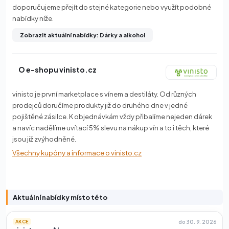
doporučujeme přejít do stejné kategorie nebo využít podobné
nabídky níže.
Zobrazit aktuální nabídky: Dárky a alkohol
O e-shopu vinisto.cz
vinisto je první marketplace s vínem a destiláty. Od různých
prodejců doručíme produkty již do druhého dne v jedné
pojištěné zásilce. K objednávkám vždy přibalíme nejeden dárek
a navíc nadělíme uvítací 5% slevu na nákup vín a to i těch, které
jsou již zvýhodněné.
Všechny kupóny a informace o vinisto.cz
Aktuální nabídky místo této
do 30. 9. 2026
AKCE