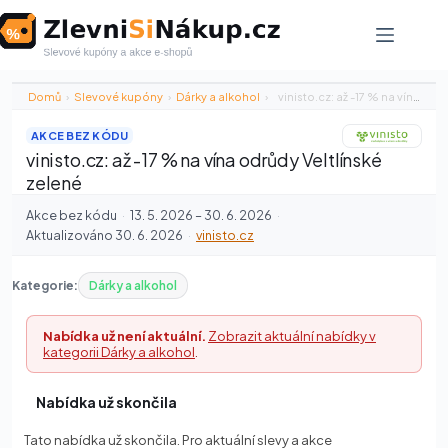
Skip
to
content
Domů
›
Slevové kupóny
›
Dárky a alkohol
›
vinisto.cz: až -17 % na vína…
AKCE BEZ KÓDU
vinisto.cz: až -17 % na vína odrůdy Veltlínské
zelené
Akce bez kódu
·
13. 5. 2026 – 30. 6. 2026
·
Aktualizováno 30. 6. 2026
·
vinisto.cz
Kategorie:
Dárky a alkohol
Nabídka už není aktuální.
Zobrazit aktuální nabídky v
kategorii Dárky a alkohol
.
Nabídka už skončila
Tato nabídka už skončila. Pro aktuální slevy a akce