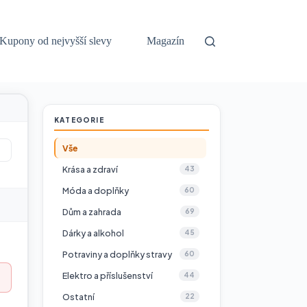
Kupony od nejvyšší slevy
Magazín
KATEGORIE
Vše
Krása a zdraví
43
Móda a doplňky
60
Dům a zahrada
69
Dárky a alkohol
45
Potraviny a doplňky stravy
60
Elektro a příslušenství
44
Ostatní
22