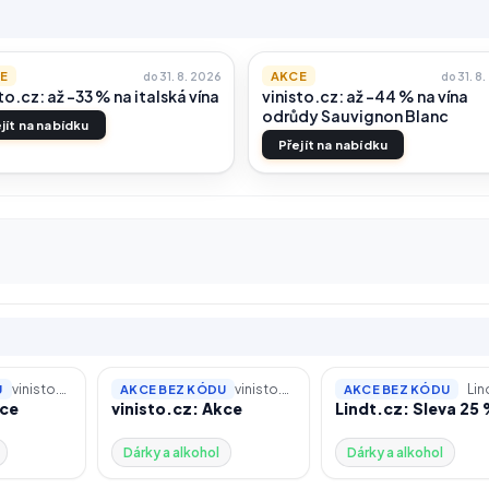
E
AKCE
do 31. 8. 2026
do 31. 8
to.cz: až -33 % na italská vína
vinisto.cz: až -44 % na vína
odrůdy Sauvignon Blanc
jít na nabídku
Přejít na nabídku
vinisto.cz
vinisto.cz
Lin
U
AKCE BEZ KÓDU
AKCE BEZ KÓDU
kce
vinisto.cz: Akce
Lindt.cz: Sleva 25
Dárky a alkohol
Dárky a alkohol