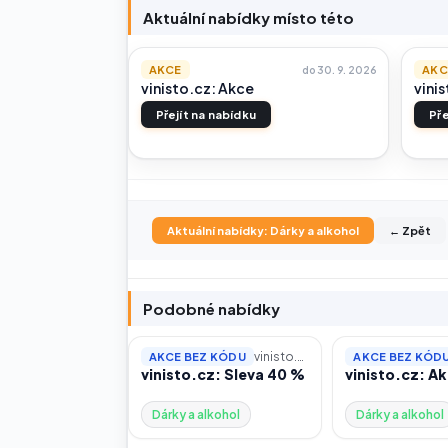
Aktuální nabídky místo této
AKCE
AKC
do 30. 9. 2026
vinisto.cz: Akce
vinis
Přejít na nabídku
Pře
Aktuální nabídky: Dárky a alkohol
← Zpět
Podobné nabídky
vinisto.cz
AKCE BEZ KÓDU
AKCE BEZ KÓD
vinisto.cz: Sleva 40 %
vinisto.cz: A
Dárky a alkohol
Dárky a alkohol