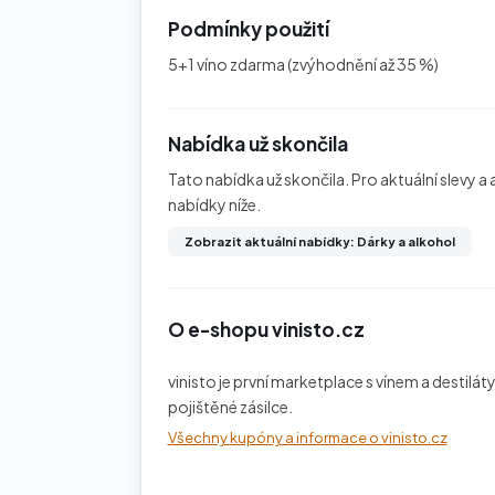
Podmínky použití
5+1 víno zdarma (zvýhodnění až 35 %)
Nabídka už skončila
Tato nabídka už skončila. Pro aktuální slevy
nabídky níže.
Zobrazit aktuální nabídky: Dárky a alkohol
O e-shopu vinisto.cz
vinisto je první marketplace s vínem a destil
pojištěné zásilce.
Všechny kupóny a informace o vinisto.cz