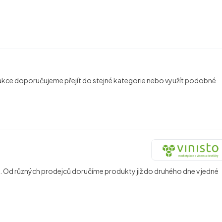
 a akce doporučujeme přejít do stejné kategorie nebo využít podobné
áty. Od různých prodejců doručíme produkty již do druhého dne v jedné