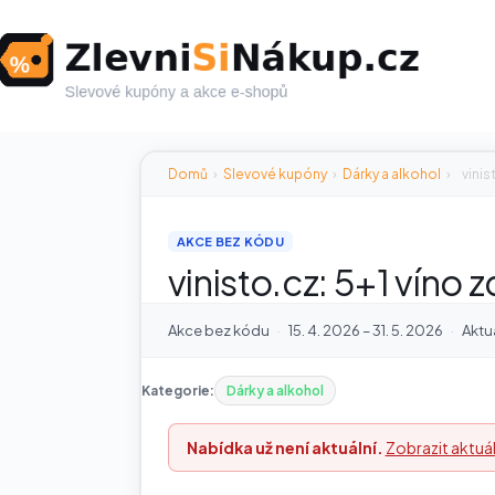
Skip
to
content
Domů
›
Slevové kupóny
›
Dárky a alkohol
›
vinis
AKCE BEZ KÓDU
vinisto.cz: 5+1 víno
Akce bez kódu
·
15. 4. 2026 – 31. 5. 2026
·
Aktu
Kategorie:
Dárky a alkohol
Nabídka už není aktuální.
Zobrazit aktuál