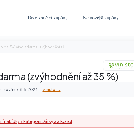
Brzy končící kupóny
Nejnovější kupóny
to.cz: 5+1 víno zdarma (zvýhodnění až…
 zdarma (zvýhodnění až 35 %)
alizováno 31. 5. 2026
·
vinisto.cz
ní nabídky v kategorii Dárky a alkohol
.