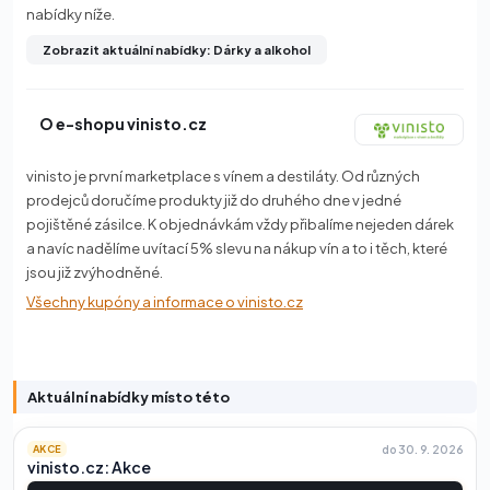
nabídky níže.
Zobrazit aktuální nabídky: Dárky a alkohol
O e-shopu vinisto.cz
vinisto je první marketplace s vínem a destiláty. Od různých
prodejců doručíme produkty již do druhého dne v jedné
pojištěné zásilce. K objednávkám vždy přibalíme nejeden dárek
a navíc nadělíme uvítací 5% slevu na nákup vín a to i těch, které
jsou již zvýhodněné.
Všechny kupóny a informace o vinisto.cz
Aktuální nabídky místo této
do 30. 9. 2026
AKCE
vinisto.cz: Akce