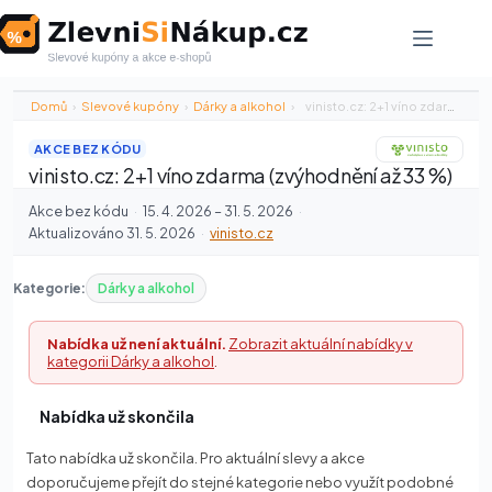
Skip
to
content
Domů
›
Slevové kupóny
›
Dárky a alkohol
›
vinisto.cz: 2+1 víno zdarma (zvýhodnění až…
AKCE BEZ KÓDU
vinisto.cz: 2+1 víno zdarma (zvýhodnění až 33 %)
Akce bez kódu
·
15. 4. 2026 – 31. 5. 2026
·
Aktualizováno 31. 5. 2026
·
vinisto.cz
Kategorie:
Dárky a alkohol
Nabídka už není aktuální.
Zobrazit aktuální nabídky v
kategorii Dárky a alkohol
.
Nabídka už skončila
Tato nabídka už skončila. Pro aktuální slevy a akce
doporučujeme přejít do stejné kategorie nebo využít podobné