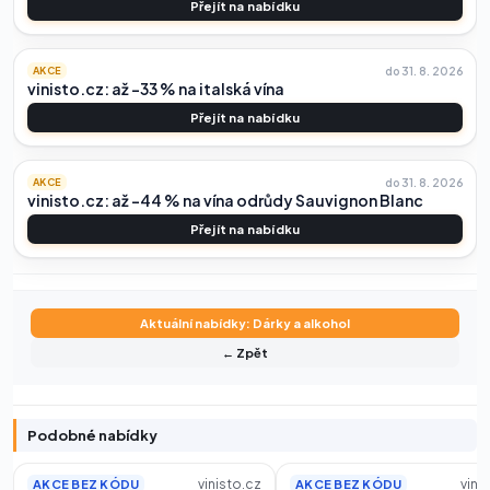
Přejít na nabídku
do 31. 8. 2026
AKCE
vinisto.cz: až -33 % na italská vína
Přejít na nabídku
do 31. 8. 2026
AKCE
vinisto.cz: až -44 % na vína odrůdy Sauvignon Blanc
Přejít na nabídku
Aktuální nabídky: Dárky a alkohol
← Zpět
Podobné nabídky
vinisto.cz
vini
AKCE BEZ KÓDU
AKCE BEZ KÓDU