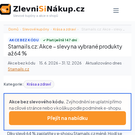
Skip
to
content
Domů
›
Slevové kupóny
›
Krása a zdraví
›
Starnails.cz: Akce – slevy na vybrané…
AKCE BEZ KÓDU
✓ Platí ještě 147 dní
Starnails.cz: Akce – slevy na vybrané produkty
až 64 %
Akce bez kódu
·
15. 6. 2026 – 31. 12. 2026
·
Aktualizováno dnes
·
Starnails.cz
Kategorie:
Krása a zdraví
Akce bez slevového kódu.
Zvýhodnění se uplatní přímo
na cílové stránce nebo v košíku podle podmínek e-shopu.
Přejít na nabídku
Díky slevě 64 % zaplatíte v e‑shopu Starnails.cz méně. Hodí se