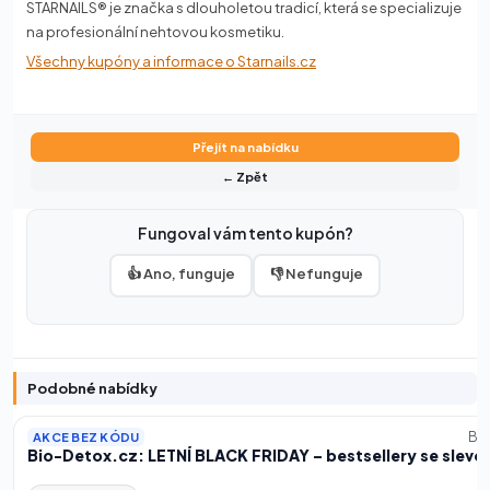
STARNAILS® je značka s dlouholetou tradicí, která se specializuje
na profesionální nehtovou kosmetiku.
Všechny kupóny a informace o Starnails.cz
Přejít na nabídku
← Zpět
Fungoval vám tento kupón?
👍 Ano, funguje
👎 Nefunguje
Podobné nabídky
Bi
AKCE BEZ KÓDU
Bio-Detox.cz: LETNÍ BLACK FRIDAY – bestsellery se slevo