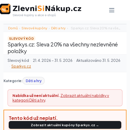
Skip
to
content
Domů
›
Slevové kupóny
›
Děti a hry
›
Sparkys.cz: Sleva 20% na všechny nezlevněné…
SLEVOVÝ KÓD
Sparkys.cz: Sleva 20% na všechny nezlevněné
položky
Slevový kód
·
21. 4. 2026 – 31. 5. 2026
·
Aktualizováno 31. 5. 2026
·
Sparkys.cz
Kategorie:
Děti a hry
Nabídka už není aktuální.
Zobrazit aktuální nabídky v
kategorii Děti a hry
.
Tento kód už neplatí.
Zobrazit aktuální kupóny Sparkys.cz →