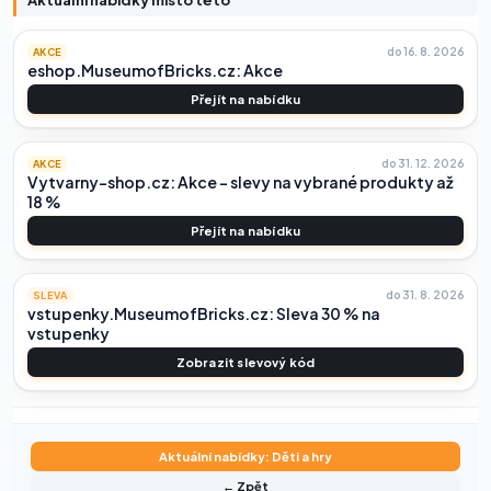
do 16. 8. 2026
AKCE
eshop.MuseumofBricks.cz: Akce
Přejít na nabídku
do 31. 12. 2026
AKCE
Vytvarny-shop.cz: Akce – slevy na vybrané produkty až
18 %
Přejít na nabídku
do 31. 8. 2026
SLEVA
vstupenky.MuseumofBricks.cz: Sleva 30 % na
vstupenky
Zobrazit slevový kód
Aktuální nabídky: Děti a hry
← Zpět