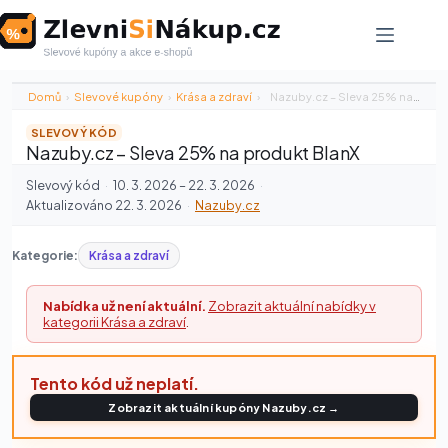
Skip
to
content
Domů
›
Slevové kupóny
›
Krása a zdraví
›
Nazuby.cz – Sleva 25% na produkt…
SLEVOVÝ KÓD
Nazuby.cz – Sleva 25% na produkt BlanX
Slevový kód
·
10. 3. 2026 – 22. 3. 2026
·
Aktualizováno 22. 3. 2026
·
Nazuby.cz
Kategorie:
Krása a zdraví
Nabídka už není aktuální.
Zobrazit aktuální nabídky v
kategorii Krása a zdraví
.
Tento kód už neplatí.
Zobrazit aktuální kupóny Nazuby.cz →