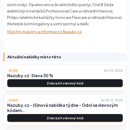
ústní vody), Opalescence (kvalitní bělící pasty), Oral B (řada
elektrických kartáčků Professional Care a náhradní hlavice),
Philips (elektrické kartáčky Sonicare Flexcare a náhradní hlavice),
Waterpik (ústní irigátory a ústní sprchy) a další.
Všechny kupóny a informace o Nazuby.cz
Aktuální nabídky místo této
do 9. 8. 2026
SLEVA
Nazuby.cz: Sleva 30 %
Zobrazit slevový kód
do 30. 8. 2026
SLEVA
Nazuby.cz – (S)nová nabídka týdne – Odol se slevovým
kódem…
Zobrazit slevový kód