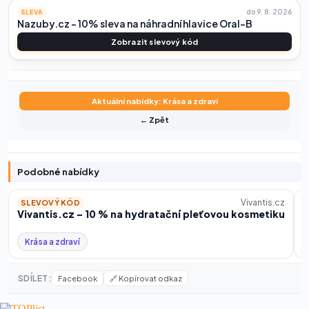
do 9. 8. 2026
SLEVA
Nazuby.cz – 10% sleva na náhradní hlavice Oral-B
Zobrazit slevový kód
Aktuální nabídky: Krása a zdraví
← Zpět
Podobné nabídky
Vivantis.cz
SLEVOVÝ KÓD
Vivantis.cz – 10 % na hydratační pleťovou kosmetiku
V
Krása a zdraví
SDÍLET:
Facebook
🔗 Kopírovat odkaz