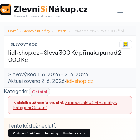
Skip
to
content
Domů
›
Slevové kupóny
›
Ostatní
›
lidl-shop.cz – Sleva 300 Kč při…
SLEVOVÝ KÓD
lidl-shop.cz – Sleva 300 Kč při nákupu nad 2
000 Kč
Slevový kód
·
1. 6. 2026 – 2. 6. 2026
·
Aktualizováno 2. 6. 2026
·
lidl-shop.cz
Kategorie:
Ostatní
Nabídka už není aktuální.
Zobrazit aktuální nabídky v
kategorii Ostatní
.
Tento kód už neplatí.
Zobrazit aktuální kupóny lidl-shop.cz →