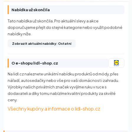
Nabídka už skončila
Tato nabídka už skončila. Pro aktuální slevy a akce
doporučujeme přejít do stejné kategorie nebo využít podobné
nabídky níže.
Zobrazit aktuální nabídky: Ostatní
O e-shopu lidl-shop.cz
Na lidl.cz naleznete unikátní nabídku produktů od módy, přes
nářadí, autosedačky nebo vše pro vaši domácnost i zahradu.
Výrobky našich privátních značek vyvíjíme ruku v ruce s
dodavateli a díky tomu nabízíme kvalitní produkty za skvělé
ceny.
Všechny kupóny a informace o lidl-shop.cz