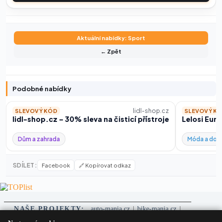
Aktuální nabídky: Sport
← Zpět
Podobné nabídky
lidl-shop.cz
SLEVOVÝ KÓD
SLEVOVÝ K
lidl-shop.cz – 30% sleva na čisticí přístroje
Lelosi Eur
Dům a zahrada
Móda a dop
SDÍLET:
Facebook
🔗 Kopírovat odkaz
NAŠE PROJEKTY:
auto-mania.cz
|
bike-mania.cz
|
PneuMagazín.cz
|
NejlepšíSilnice.cz
|
EkologickáAuta.cz
|