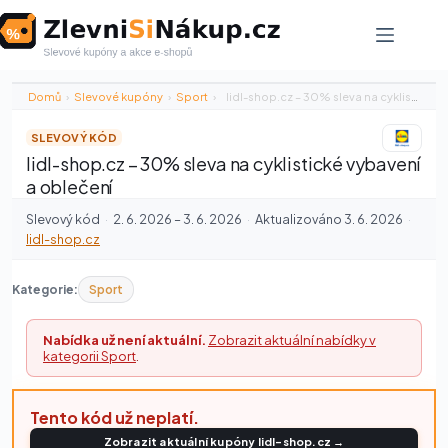
Skip
to
content
Domů
›
Slevové kupóny
›
Sport
›
lidl-shop.cz – 30% sleva na cyklistické…
SLEVOVÝ KÓD
lidl-shop.cz – 30% sleva na cyklistické vybavení
a oblečení
Slevový kód
·
2. 6. 2026 – 3. 6. 2026
·
Aktualizováno 3. 6. 2026
·
lidl-shop.cz
Kategorie:
Sport
Nabídka už není aktuální.
Zobrazit aktuální nabídky v
kategorii Sport
.
Tento kód už neplatí.
Zobrazit aktuální kupóny lidl-shop.cz →