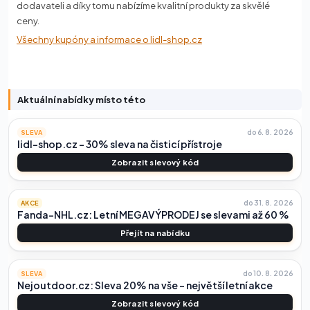
dodavateli a díky tomu nabízíme kvalitní produkty za skvělé
ceny.
Všechny kupóny a informace o lidl-shop.cz
Aktuální nabídky místo této
do 6. 8. 2026
SLEVA
lidl-shop.cz – 30% sleva na čisticí přístroje
Zobrazit slevový kód
do 31. 8. 2026
AKCE
Fanda-NHL.cz: Letní MEGAVÝPRODEJ se slevami až 60 %
Přejít na nabídku
do 10. 8. 2026
SLEVA
Nejoutdoor.cz: Sleva 20% na vše – největší letní akce
Zobrazit slevový kód