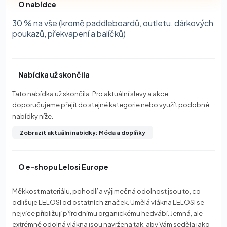
O nabídce
30 % na vše (kromě paddleboardů, outletu, dárkových
poukazů, překvapení a balíčků)
Nabídka už skončila
Tato nabídka už skončila. Pro aktuální slevy a akce
doporučujeme přejít do stejné kategorie nebo využít podobné
nabídky níže.
Zobrazit aktuální nabídky: Móda a doplňky
O e-shopu Lelosi Europe
Měkkost materiálu, pohodlí a výjimečná odolnost jsou to, co
odlišuje LELOSI od ostatních značek. Umělá vlákna LELOSI se
nejvíce přibližují přírodnímu organickému hedvábí. Jemná, ale
extrémně odolná vlákna jsou navržena tak, aby Vám seděla jako