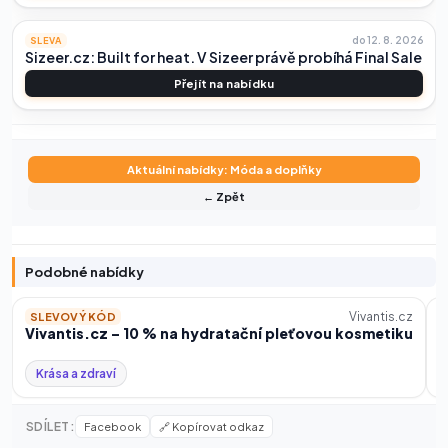
do 12. 8. 2026
SLEVA
Sizeer.cz: Built for heat. V Sizeer právě probíhá Final Sale
Přejít na nabídku
Aktuální nabídky: Móda a doplňky
← Zpět
Podobné nabídky
Vivantis.cz
SLEVOVÝ KÓD
Vivantis.cz – 10 % na hydratační pleťovou kosmetiku
V
Krása a zdraví
SDÍLET:
Facebook
🔗 Kopírovat odkaz