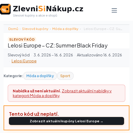
Skip
to
content
Domů
›
Slevové kupóny
›
Móda a doplňky
›
Lelosi Europe – CZ: Summer Black…
SLEVOVÝ KÓD
Lelosi Europe – CZ: Summer Black Friday
Slevový kód
·
3. 6. 2026 – 16. 6. 2026
·
Aktualizováno 16. 6. 2026
·
Lelosi Europe
Kategorie:
Móda a doplňky
Sport
Nabídka už není aktuální.
Zobrazit aktuální nabídky v
kategorii Móda a doplňky
.
Tento kód už neplatí.
Zobrazit aktuální kupóny Lelosi Europe →