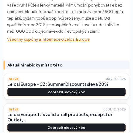
vaše druhá kůže a lehký materiál vám umožní pohybovat se bez
omezení. Aktuálně se naše portfolio skládá z více než 500 legín,
tepláků, pyžam, topů a doplňků pro ženy, muže a děti. Od
spuštění v roce 2019 jsme úspěšně zrealizovali a odeslali více
než 1 000 000 objednávek do 11 evropských zemí.
Všechny kupóny a informace o Lelosi Europe
Aktuální nabídky místo této
do 9. 8. 2026
SLEVA
Lelosi Europe – CZ: Summer Discounts sleva 20%
Zobrazit slevový kód
do 31. 12. 2026
SLEVA
Lelosi Europe: It’s valid on all products, except for
Outlet,…
Zobrazit slevový kód