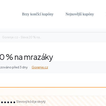
Brzy končící kupóny
Nejnovější kupóny
Gorenje.cz – Sleva 20 % na…
20 % na mrazáky
izováno před 3 dny
·
Gorenje.cz
••••••
Slevový kód je skrytý