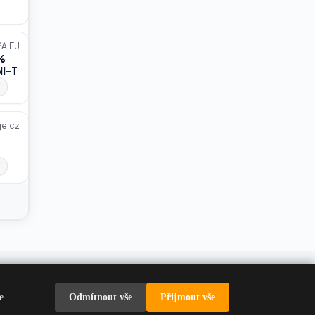
Carnomed.cz
CisteObleceni.cz
PA.EU
 %
Concept.cz
I-T
CONSEQ ZaVodou
Cool-coffee.cz
je.cz
De-park.cz
Dekorium.cz
DeLonghi.com/cs-cz
Dermacol CZ/SK/PL/RO
Desirel.cz
INE.cz
|
PojMag.cz
|
VyberOperák.cz
DramRoom.cz
Odmítnout vše
Přijmout vše
e.
půjčku
|
Operativní leasing
|
Katalog pneu
Ecomodi CZ/SK