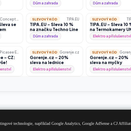
dárek v hodnotě až
Dům a zahrada
Dům a zahrada
1989.00 Kč v podobě
kávového příslušenství
Concept.cz
TIPA.EU
TI
SLEVOVÝ KÓD
SLEVOVÝ KÓD
leva se
TIPA.EU – Sleva 10 %
TIPA.EU – Sleva 10
dem
na značku Techno Line
na Termokamery UN
Dům a zahrada
Elektro a příslušenství
Picasee Europe
Gorenje.cz
Goren
SLEVOVÝ KÓD
SLEVOVÝ KÓD
e – CZ:
Gorenje.cz – 20%
Gorenje.cz – 20%
vše!
sleva na lednice
sleva na myčky
šenství
Elektro a příslušenství
Elektro a příslušenství
ania.cz
|
PneuMagazín.cz
|
NejlepšíSilnice.cz
|
EkologickáAuta.cz
|
MANGAZ
ingové technologie, například Google Analytics, Google AdSense a CJ Affiliat
kulačka: autopojištění
|
Kalkulačka: cestovní pojištění
|
Kalkulačka: Žádost o 