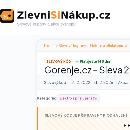
Skip
to
content
Domů
›
Slevové kupóny
›
Elektro a příslušenství
›
✓ Platí ještě 148 dní
SLEVOVÝ KÓD
Gorenje.cz – Sleva 
Slevový kód
·
17. 12. 2022 – 31. 12. 2026
·
Aktual
Kategorie:
Elektro a příslušenství
SLEVOVÝ KÓD JE PŘIPRAVENÝ K ODHALENÍ
•