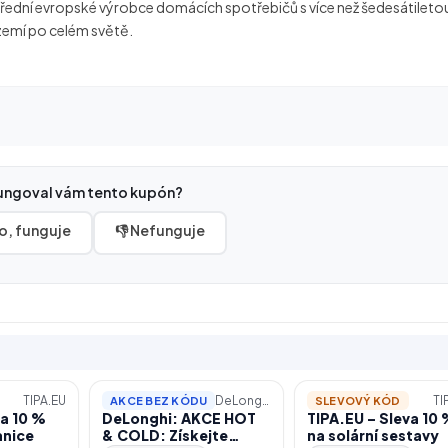
 přední evropské výrobce domácích spotřebičů s více než šedesátileto
zemí po celém světě.
ungoval vám tento kupón?
o, funguje
👎 Nefunguje
TIPA.EU
DeLonghi.com/cs-cz
TI
AKCE BEZ KÓDU
SLEVOVÝ KÓD
va 10 %
DeLonghi: AKCE HOT
TIPA.EU – Sleva 10
anice
& COLD: Získejte
na solární sestavy