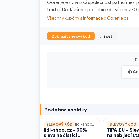
Gorenje je slovinská společnost patřící mezi
tradicí. Dodáváme spotřebiče do více než 70 
Všechny kupóny a informace o Gorenje.cz
Zobrazit slevový kód
← Zpět
F
👍 An
Podobné nabídky
lidl-shop.cz
SLEVOVÝ KÓD
SLEVOVÝ KÓD
lidl-shop.cz – 30%
TIPA.EU – Sle
sleva na čisticí
na nabíjecí st