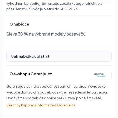
výhodněji. Uplatníte ji při nákupu zboží z kategorie Elektro a
příslušenství. Kupón je platný do 31. 12. 2026.
O nabídce
Sleva 30 % na vybrané modely odsavačů
Jak nabídku uplatnit
O e-shopu Gorenje.cz
Gorenje je slovinská společnost patřící mezi přední evropské
výrobce domácích spotřebičů s více než šedesátiletou tradicí.
Dodáváme spotřebiče do více než 70 zemí po celém světě.
Všechny kupóny a informace o Gorenje.cz