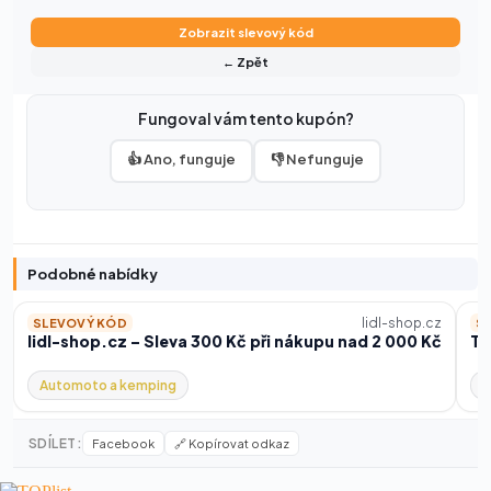
Zobrazit slevový kód
← Zpět
Fungoval vám tento kupón?
👍 Ano, funguje
👎 Nefunguje
Podobné nabídky
lidl-shop.cz
SLEVOVÝ KÓD
S
lidl-shop.cz – Sleva 300 Kč při nákupu nad 2 000 Kč
TI
Automoto a kemping
D
SDÍLET:
Facebook
🔗 Kopírovat odkaz