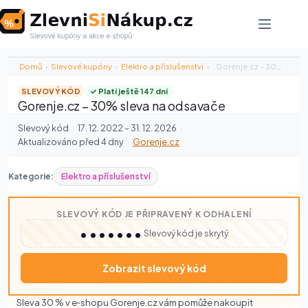
Skip
to
content
Domů
›
Slevové kupóny
›
Elektro a příslušenství
›
Gorenje.cz – 30% sleva na odsavače
SLEVOVÝ KÓD
✓ Platí ještě 147 dní
Gorenje.cz – 30% sleva na odsavače
Slevový kód
·
17. 12. 2022 – 31. 12. 2026
·
Aktualizováno před 4 dny
·
Gorenje.cz
Kategorie:
Elektro a příslušenství
SLEVOVÝ KÓD JE PŘIPRAVENÝ K ODHALENÍ
•••••••
Slevový kód je skrytý
Zobrazit slevový kód
Sleva 30 % v e‑shopu Gorenje.cz vám pomůže nakoupit