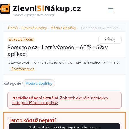
Skip
to
content
Domů
›
Slevové kupóny
›
Móda a doplňky
›
Footshop.cz – Letní výprodej – 60%…
SLEVOVÝ KÓD
Footshop.cz – Letní výprodej – 60% + 5% v
aplikaci
Slevový kód
·
16. 6. 2026 – 19. 6. 2026
·
Aktualizováno 19. 6. 2026
·
Footshop.cz
Kategorie:
Móda a doplňky
Nabídka už není aktuální.
Zobrazit aktuální nabídky v
kategorii Móda a doplňky
.
Tento kód už neplatí.
Zobrazit aktuální kupóny Footshop.cz →