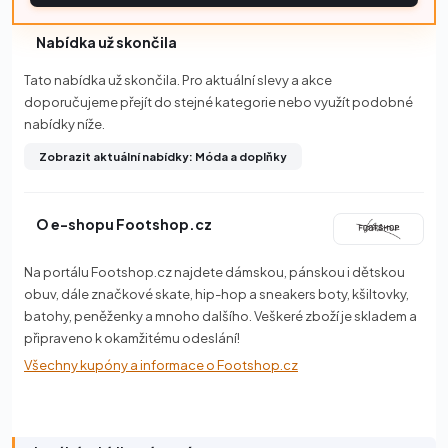
Nabídka už skončila
Tato nabídka už skončila. Pro aktuální slevy a akce
doporučujeme přejít do stejné kategorie nebo využít podobné
nabídky níže.
Zobrazit aktuální nabídky: Móda a doplňky
O e-shopu Footshop.cz
Na portálu Footshop.cz najdete dámskou, pánskou i dětskou
obuv, dále značkové skate, hip-hop a sneakers boty, kšiltovky,
batohy, peněženky a mnoho dalšího. Veškeré zboží je skladem a
připraveno k okamžitému odeslání!
Všechny kupóny a informace o Footshop.cz