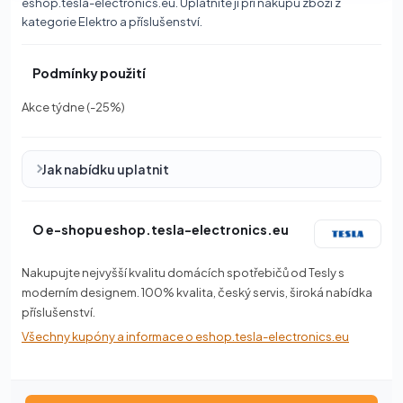
eshop.tesla-electronics.eu. Uplatníte ji při nákupu zboží z
kategorie Elektro a příslušenství.
Podmínky použití
Akce týdne (-25%)
Jak nabídku uplatnit
O e-shopu eshop.tesla-electronics.eu
Nakupujte nejvyšší kvalitu domácích spotřebičů od Tesly s
moderním designem. 100% kvalita, český servis, široká nabídka
příslušenství.
Všechny kupóny a informace o eshop.tesla-electronics.eu