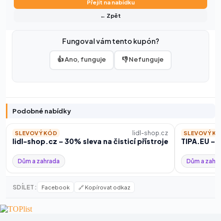
Přejít na nabídku
← Zpět
Fungoval vám tento kupón?
👍 Ano, funguje
👎 Nefunguje
Podobné nabídky
lidl-shop.cz
SLEVOVÝ KÓD
SLEVOVÝ K
lidl-shop.cz – 30% sleva na čisticí přístroje
TIPA.EU – S
Dům a zahrada
Dům a zahr
SDÍLET:
Facebook
🔗 Kopírovat odkaz