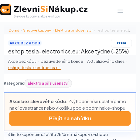
Skip
to
content
Domů
›
Slevové kupóny
›
Elektro a příslušenství
›
eshop.tesla-electronics.eu: Akce týdne (-25%)
AKCE BEZ KÓDU
eshop.tesla-electronics.eu: Akce týdne (-25%)
Akce bez kódu
·
bez uvedeného konce
·
Aktualizováno dnes
·
eshop.tesla-electronics.eu
Kategorie:
Elektro a příslušenství
Akce bez slevového kódu.
Zvýhodnění se uplatní přímo
na cílové stránce nebo v košíku podle podmínek e-shopu.
Přejít na nabídku
S tímto kupónem ušetříte 25 % na nákupu v e‑shopu