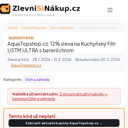
Skip
to
content
Domů
›
Slevové kupóny
›
Dům a zahrada
›
AquaTopshop.cz: 12% sleva na Kuchyňský filtr…
SLEVOVÝ KÓD
AquaTopshop.cz: 12% sleva na Kuchyňský filtr
USTM ULTRA s baterií chrom
Slevový kód
·
28. 1. 2026 – 31. 5. 2026
·
Aktualizováno 30. 5. 2026
·
AquaTopshop.cz
Kategorie:
Dům a zahrada
Nabídka už není aktuální.
Zobrazit aktuální nabídky v
kategorii Dům a zahrada
.
Tento kód už neplatí.
Zobrazit aktuální kupóny AquaTopshop.cz →