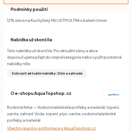
Podmínky použití
12% sleva na Kuchyňský filtr USTM ULTRA s baterií chrom
Nabídka už skončila
Tato nabídka už skončila. Pro aktuální slevy a akce
doporučujeme přejít do stejné kategorie nebo využít podobné
nabídky níže.
Zobrazit aktuální nabídky: Dům a zahrada
O e-shopu AquaTopshop.cz
Rodinná firma — Vodoinstalatérské potřeby a materiál, topení,
sanita, zahrad. Voda, topení, plyn, sanita, vodoinstalatérské
potřeby a materiál.
Všechny kupóny a informace o AquaTopshop.cz